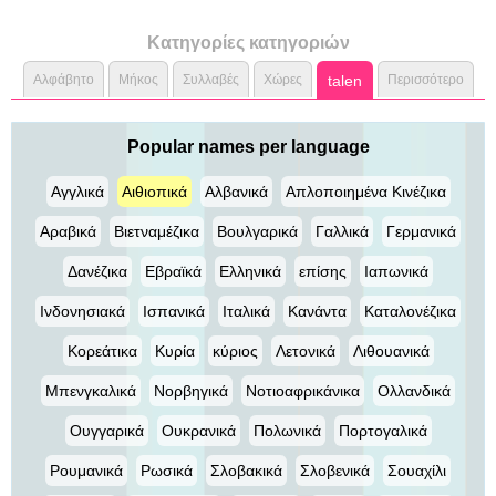
Κατηγορίες κατηγοριών
Αλφάβητο
Μήκος
Συλλαβές
Χώρες
talen
Περισσότερο
Popular names per language
Αγγλικά
Αιθιοπικά
Αλβανικά
Απλοποιημένα Κινέζικα
Αραβικά
Βιετναμέζικα
Βουλγαρικά
Γαλλικά
Γερμανικά
Δανέζικα
Εβραϊκά
Ελληνικά
επίσης
Ιαπωνικά
Ινδονησιακά
Ισπανικά
Ιταλικά
Κανάντα
Καταλονέζικα
Κορεάτικα
Κυρία
κύριος
Λετονικά
Λιθουανικά
Μπενγκαλικά
Νορβηγικά
Νοτιοαφρικάνικα
Ολλανδικά
Ουγγαρικά
Ουκρανικά
Πολωνικά
Πορτογαλικά
Ρουμανικά
Ρωσικά
Σλοβακικά
Σλοβενικά
Σουαχίλι