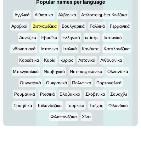
Popular names per language
Αγγλικά
Αιθιοπικά
Αλβανικά
Απλοποιημένα Κινέζικα
Αραβικά
Βιετναμέζικα
Βουλγαρικά
Γαλλικά
Γερμανικά
Δανέζικα
Εβραϊκά
Ελληνικά
επίσης
Ιαπωνικά
Ινδονησιακά
Ισπανικά
Ιταλικά
Κανάντα
Καταλονέζικα
Κορεάτικα
Κυρία
κύριος
Λετονικά
Λιθουανικά
Μπενγκαλικά
Νορβηγικά
Νοτιοαφρικάνικα
Ολλανδικά
Ουγγαρικά
Ουκρανικά
Πολωνικά
Πορτογαλικά
Ρουμανικά
Ρωσικά
Σλοβακικά
Σλοβενικά
Σουαχίλι
Σουηδικά
Ταϊλάνδέζικα
Τουρκικά
Τσέχος
Φιλανδικά
Φιλιππινέζικα
Χίντι