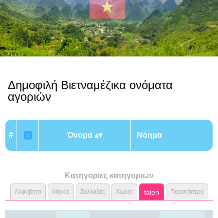
Δημοφιλή Βιετναμέζικα ονόματα
αγοριών
#
Όνομα
Νόημα
♂
Κατηγορίες κατηγοριών
Αλφάβητο
Μήκος
Συλλαβές
Χώρες
talen
Περισσότερο