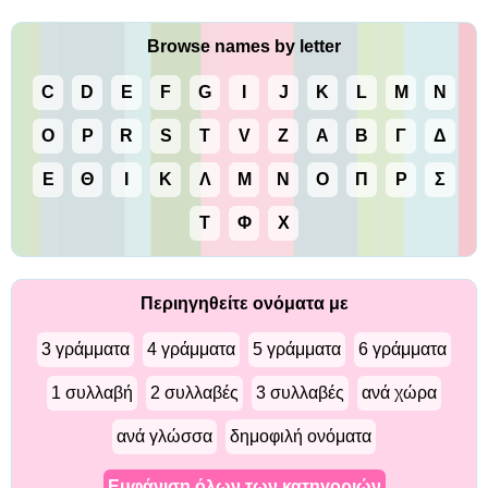
Browse names by letter
C
D
E
F
G
I
J
K
L
M
N
O
P
R
S
T
V
Z
Α
Β
Γ
Δ
Ε
Θ
Ι
Κ
Λ
Μ
Ν
Ο
Π
Ρ
Σ
Τ
Φ
Χ
Περιηγηθείτε ονόματα με
3 γράμματα
4 γράμματα
5 γράμματα
6 γράμματα
1 συλλαβή
2 συλλαβές
3 συλλαβές
ανά χώρα
ανά γλώσσα
δημοφιλή ονόματα
Εμφάνιση όλων των κατηγοριών